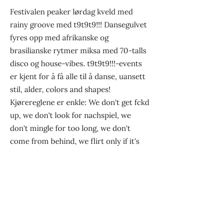
Festivalen peaker lørdag kveld med
rainy groove med t9t9t9!!! Dansegulvet
fyres opp med afrikanske og
brasilianske rytmer miksa med 70-talls
disco og house-vibes. t9t9t9!!!-events
er kjent for å få alle til å danse, uansett
stil, alder, colors and shapes!
Kjørereglene er enkle: We don't get fckd
up, we don't look for nachspiel, we
don't mingle for too long, we don't
come from behind, we flirt only if it's
the love of your life (and we do it
through rhythm and grooves), we don't
do Abba, we do DANCE!!<33
Forrige
Neste