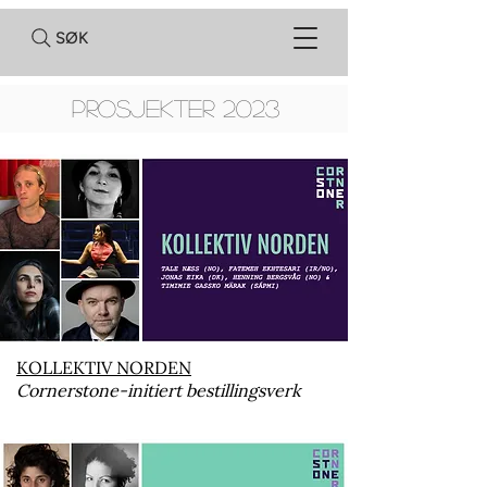
SØK
PROSJEKTER 2023
KOLLEKTIV NORDEN
Cornerstone-initiert bestillingsverk