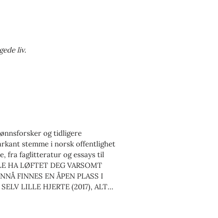
gede liv.
kjønnsforsker og tidligere
rkant stemme i norsk offentlighet
 fra faglitteratur og essays til
ULLE HA LØFTET DEG VARSOMT
 ENNÅ FINNES EN ÅPEN PLASS I
SELV LILLE HJERTE (2017), ALT
skap utforsker hun temaer som
IRE KVINNER OG ET GEVÆR er hennes