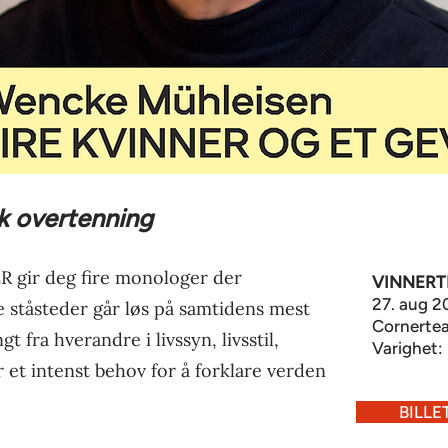
sk overtenning
gir deg fire monologer der
VINNERT
27. aug 2
e ståsteder går løs på samtidens mest
Cornertea
t fra hverandre i livssyn, livsstil,
Varighet: 
r et intenst behov for å forklare verden
BILLE