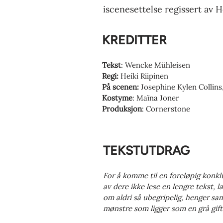
iscenesettelse regissert av H
KREDITTER
Tekst
: Wencke Mühleisen
Regi:
Heiki Riipinen
På scenen:
Josephine Kylen Collins,
Kostyme
: Maïna Joner
Produksjon
: Cornerstone
TEKSTUTDRAG
For å komme til en foreløpig konklu
av dere ikke lese en lengre tekst, 
om aldri så ubegripelig, henger sa
mønstre som ligger som en grå gif