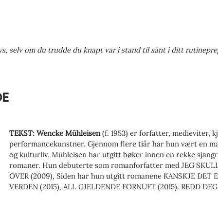
lys, selv om du trudde du knapt var i stand til sånt i ditt rutinepre
DE
TEKST: Wencke Mühleisen
(f. 1953) er forfatter, medieviter, 
performancekunstner. Gjennom flere tiår har hun vært en ma
og kulturliv. Mühleisen har utgitt bøker innen en rekke sjangre,
romaner. Hun debuterte som romanforfatter med JEG SK
OVER (2009), Siden har hun utgitt romanene KANSKJE DET
VERDEN (2015), ALL GJELDENDE FORNUFT (2015). REDD DEG 
JEG FRYKTER HAR ALLEREDE SKJEDD (2024). I sitt forfatter
kjønn, makt, seksualitet, familie, omsorg og tilhørighet. F