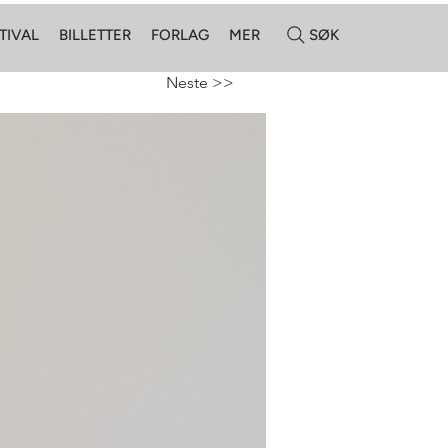
TIVAL
BILLETTER
FORLAG
MER
SØK
Neste >>