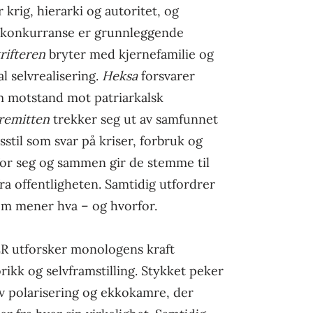
 krig, hierarki og autoritet, og
g konkurranse er grunnleggende
rifteren
bryter med kjernefamilie og
al selvrealisering.
Heksa
forsvarer
om motstand mot patriarkalsk
remitten
trekker seg ut av samfunnet
sstil som svar på kriser, forbruk og
for seg og sammen gir de stemme til
fra offentligheten. Samtidig utfordrer
om mener hva – og hvorfor.
utforsker monologens kraft
rikk og selvframstilling. Stykket peker
av polarisering og ekkokamre, der