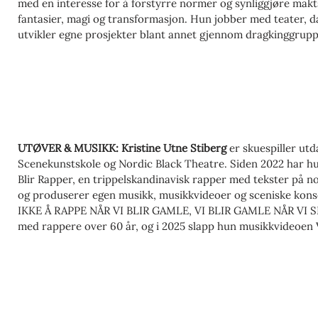
med en interesse for å forstyrre normer og synliggjøre mak
fantasier, magi og transformasjon. Hun jobber med teater, 
utvikler egne prosjekter blant annet gjennom dragkinggru
humorduon Lucy & Lucky. I tillegg samarbeider hun med en 
film og tverrkunstneriske uttrykk, som Lisa Lie, Henriette P
Marin Håskjold, Mariken Halle og Kristinsdottir/Willyson.
UTØVER & MUSIKK: Kristine Utne Stiberg
er skuespiller ut
Scenekunstskole og Nordic Black Theatre. Siden 2022 har hun
Blir Rapper, en trippelskandinavisk rapper med tekster på n
og produserer egen musikk, musikkvideoer og sceniske kon
IKKE Å RAPPE NÅR VI BLIR GAMLE, VI BLIR GAMLE NÅR VI 
med rappere over 60 år, og i 2025 slapp hun musikkvideoe
SITTER INNE, laget i samarbeid med innsatte ved Ullersmo fe
opptrådt på scener som Parkteatret, Tou Scene, Trænafest
Side, og har gjennom Den kulturelle skolesekken spilt for fl
arbeider hun som skuespiller og regissør. Hun har medvirk
og ENSOM COWGIRL, og leder også kvinnesirkler og badstur