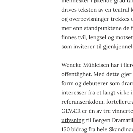
mennesker i økende grad tale
drives teksten av en teatral 
og overbevisninger trekkes u
mer enn standpunktene de f
finnes tvil, lengsel og motse
som inviterer til gjenkjenne
Wencke Mühleisen har i fler
offentlighet. Med dette gjø
form og debuterer som drama
interesser fra et langt virke 
referanserikdom, fortellert
GEVÆR er én av tre vinnerte
utlysning
til Bergen Dramatik
150 bidrag fra hele Skandina