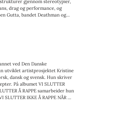
tstrukturer gjennom stereotypier,
dans, drag og performance, og
ppen Gutta, bandet Deathman og
rekke kunstnere innen scenekunst,
edersen, Olof Runsten, Lene Berg,
dannet ved Den Danske
 utviklet artistprosjektet Kristine
orsk, dansk og svensk. Hun skriver
septer. På albumet VI SLUTTER
SLUTTER Å RAPPE samarbeider hun
n VI SLUTTER IKKE Å RAPPE NÅR VI
ngsel. Kristine Blir Rapper har
ivalen, Huset-KBH og Den Anden
ere tusen ungdommer. Parallelt
et i filmer som AFFEKSJONSVERDI
itualer. Kunstnerskapet hennes