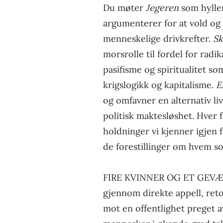
Du møter
Jegeren
som hyller
argumenterer for at vold o
menneskelige drivkrefter.
Sk
morsrolle til fordel for radik
pasifisme og spiritualitet s
krigslogikk og kapitalisme.
E
og omfavner en alternativ liv
politisk maktesløshet. Hver 
holdninger vi kjenner igjen 
de forestillinger om hvem s
FIRE KVINNER OG ET GEVÆR 
gjennom direkte appell, reto
mot en offentlighet preget 