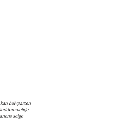
, kan halvparten
t Guddommelige,
vanens seige