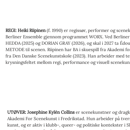
første dramatiske tekst.
REGI: Heiki Riipinen
(f. 1990) er regissør, performer og scene
Berliner Ensemble gjennom programmet WORX. Ved Berliner 
HEDDA (2025) og DORIAN GRAY (2026), og skal i 2027 ta Éd
METODE til scenen. Riipinen har BA i skuespill fra Akademi fo
fra Den Danske Scenekunstskole (2023). Han arbeider med tea
krysningsfeltet mellom regi, performance og visuell scenekun
møte- og friksjonsrom der spørsmål om makt, normer og same
arbeid har vært vist ved blant annet Münchner Kammerspiele
og festivaler som Copenhagen Stage og GogolFest. Han har o
Teater Momentum og huskunstner ved Theater Freiburg gjenno
dag Artist-in-Residence i Skien.
UTØVER: Josephine Kylén Collins
er scenekunstner og dragki
Akademi For Scenekunst i Fredrikstad. Hun arbeider på tvers 
kunst, og er aktiv i klubb-, queer- og politiske kontekster i 