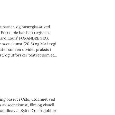
kunstner, og husregissør ved
Ensemble har han regissert
ouard Louis’ FORANDRE SEG,
r scenekunst (2015) og MA i regi
ter som en utvidet praksis i
st, og utforsker teatret som et
ksistens står sentralt. Hans
, Thalia Theater, Oslo Nye Teater
gså vært kunstnerisk leder ved
m kollektivet by Proxy, og er i
ng basert i Oslo, utdannet ved
av scenekunst, film og visuell
Skandinavia. Kylén Collins jobber