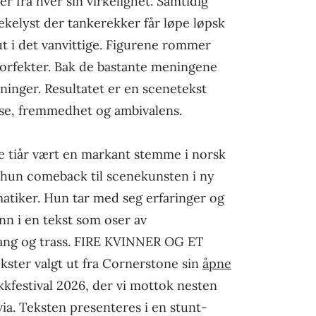
r fra hver sin virkelighet. Samtidig
lekelyst der tankerekker får løpe løpsk
t i det vanvittige. Figurene rommer
orfekter. Bak de bastante meningene
tninger. Resultatet er en scenetekst
lse, fremmedhet og ambivalens.
e tiår vært en markant stemme i norsk
r hun comeback til scenekunsten i ny
tiker. Hun tar med seg erfaringer og
inn i en tekst som oser av
rang og trass. FIRE KVINNER OG ET
kster valgt ut fra Cornerstone sin
åpne
kfestival 2026, der vi mottok nesten
via. Teksten presenteres i en stunt-