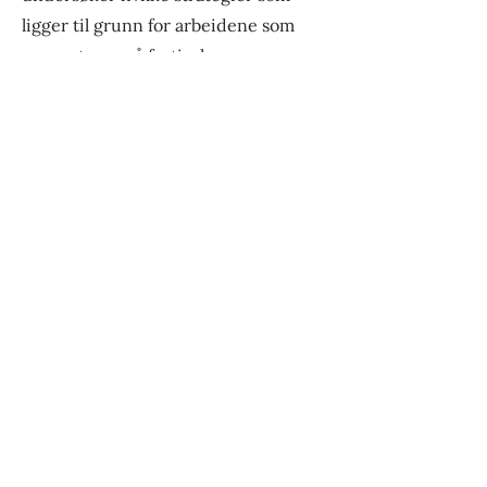
ligger til grunn for arbeidene som
presenteres på festivalen:
ROMANTISK WESTERN som
urpremiere og ETERNAL SLEEP som
laboratorium og omsluttende
forestilling, før det inngår i
storverket REQUIEM.
SCENESAMTALE
28. aug 2026, kl 13:15
Lille DNS
Varighet: 45 min
BILLETTER