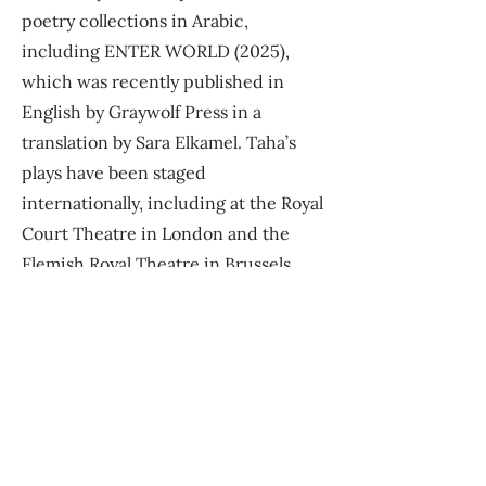
poetry collections in Arabic,
including ENTER WORLD (2025),
which was recently published in
English by Graywolf Press in a
translation by Sara Elkamel. Taha’s
plays have been staged
internationally, including at the Royal
Court Theatre in London and the
Flemish Royal Theatre in Brussels.
Her best-known works include
FIREWORKS (2015), KEFFIYEH /
MADE IN CHINA (2012), THERE IS NO
ONE BETWEEN YOU AND ME (2016),
and HUNGER: A MUSICAL (2018).
Taha is the recipient of the Solidarity
Award from the Norwegian