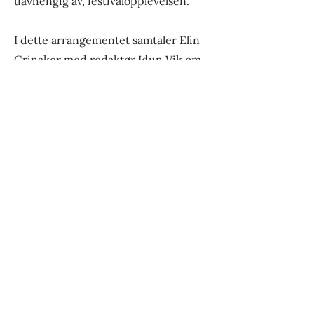
uavhengig av, festivalopplevelsen.
I dette arrangementet samtaler Elin
Grinaker med redaktør Idun Vik om
arbeidet med den siste utgivelsen, og
betydningen av dramatikk som
litteratur sett opp mot
øyeblikkskunsten teater. I tillegg får
vi høre fra noen av dramatikerne som
virker i boka.
Alle de tre bøkene er tilgjengelig for
salg på Cornerteateret under
festivalen, i Boksalongen på
Litteraturhuset i Bergen og via
Tekstallmenningen
.