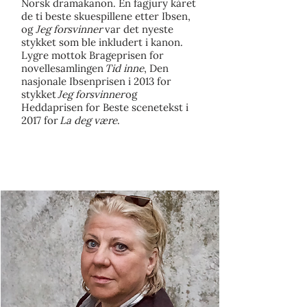
Norsk dramakanon. En fagjury kåret
de ti beste skuespillene etter Ibsen,
og
Jeg forsvinner
var det nyeste
stykket som ble inkludert i kanon.
Lygre mottok Brageprisen for
novellesamlingen
Tid inne
, Den
nasjonale Ibsenprisen i 2013 for
stykket
Jeg forsvinner
og
Heddaprisen for Beste scenetekst i
2017 for
La deg være
.