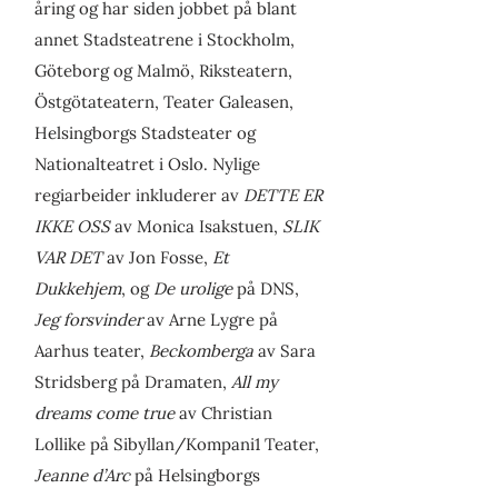
åring og har siden jobbet på blant
annet Stadsteatrene i Stockholm,
Göteborg og Malmö, Riksteatern,
Östgötateatern, Teater Galeasen,
Helsingborgs Stadsteater og
Nationalteatret i Oslo. Nylige
regiarbeider inkluderer av
DETTE ER
IKKE OSS
av Monica Isakstuen,
SLIK
VAR DET
av Jon Fosse,
Et
Dukkehjem
, og
De urolige
på DNS,
Jeg forsvinder
av Arne Lygre på
Aarhus teater,
Beckomberga
av Sara
Stridsberg på Dramaten,
All my
dreams come true
av Christian
Lollike på Sibyllan/Kompani1 Teater,
Jeanne d’Arc
på Helsingborgs