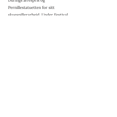
Dürings ærespris og
Pernillestatuetten for sitt
skuespillerarbeid. Under Festival
International Programmes
Adiovisuels i Frankrike høsten 2013,
vant Marianne prisen for beste
kvinnelige skuespiller for TV-serien
«Halvbroren», som gikk på NRK
samme år. Produksjoner de siste
årene inkluderer
Ingenting av meg
av
Arne Lygre,
Stort og stygt
av Olaug
Nilsen,
Familien som kunne snakke
om alt, Erasmus Monntanus, Onkel
Vanja
og
Arv og miljø.
Den siste tiden
har hun spilt på Dramaten i
Stockholm og en rekke andre teatre i