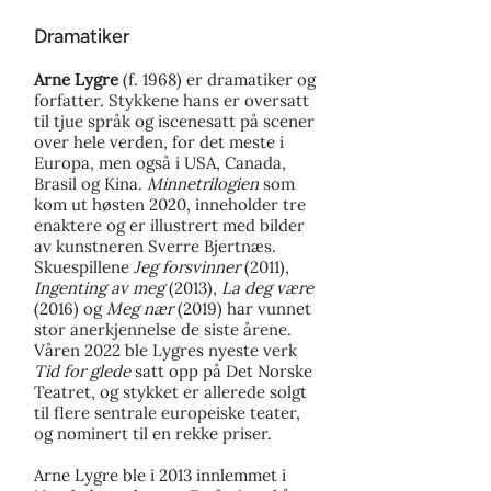
Dramatiker
Arne Lygre
(f. 1968) er dramatiker og
forfatter. Stykkene hans er oversatt
til tjue språk og iscenesatt på scener
over hele verden, for det meste i
Europa, men også i USA, Canada,
Brasil og Kina.
Minnetrilogien
som
kom ut høsten 2020, inneholder tre
enaktere og er illustrert med bilder
av kunstneren Sverre Bjertnæs.
Skuespillene
Jeg forsvinner
(2011),
Ingenting av meg
(2013),
La deg være
(2016) og
Meg nær
(2019) har vunnet
stor anerkjennelse de siste årene.
Våren 2022 ble Lygres nyeste verk
Tid for glede
satt opp på Det Norske
Teatret, og stykket er allerede solgt
til flere sentrale europeiske teater,
og nominert til en rekke priser.
Arne Lygre ble i 2013 innlemmet i