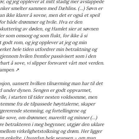
ør, og jeg opplever at mitt stadig mer avslappede
anker smelter sammen med Dæhlins. (...) Søvn er
n ikke klarer å sovne, men det er også et speil
 for både drømmer og hvile. Hva er den
kuttering av døden, og Hamlet sier at søvnen
ler som omsorg og som flukt, for ikke å si
t godt rom, og jeg opplever at jeg og min
verket hele tiden utfordrer min betraktning og
t gjennom hvilen fremfor passivisert som i den
bart å sove, vi slipper forsvaret vårt mot verden.
ekampen ↗
asjon, uansett hvilken tilnærming man har til det
g ned under dynen. Sengen er godt oppvarmet,
le, i starten til tider nesten voldsomme, men
emme fra de tilpassede høyttalerne, skaper
gererende stemning, og fortellingene og
ke sove, om drømmer, mareritt og minner (...)
re betrakteren i meg begynner, utgjør den uklare
ellom virkelighetstolkning og drøm. Her ligger
en enkelte, i hvordan hele seansen – om man