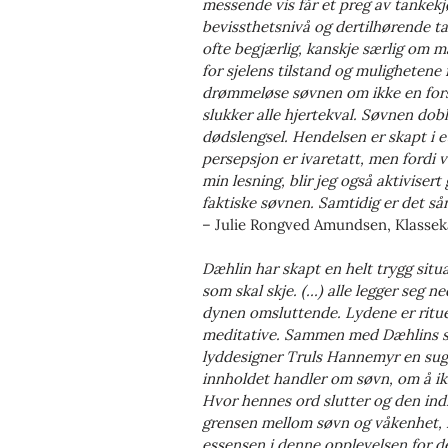
messende vis får et preg av tankekj
bevissthetsnivå og dertilhørende t
ofte begjærlig, kanskje særlig om ma
for sjelens tilstand og mulighetene
drømmeløse søvnen om ikke en fors
slukker alle hjertekval. Søvnen dob
dødslengsel. Hendelsen er skapt i e
persepsjon er ivaretatt, men fordi 
min lesning, blir jeg også aktiviser
faktiske søvnen. Samtidig er det sår
– Julie Rongved Amundsen, Klass
Dæhlin har skapt en helt trygg situ
som skal skje. (...) alle legger se
dynen omsluttende. Lydene er rituel
meditative. Sammen med Dæhlins st
lyddesigner Truls Hannemyr en sug
innholdet handler om søvn, om å ik
Hvor hennes ord slutter og den ind
grensen mellom søvn og våkenhet, m
essensen i denne opplevelsen for d