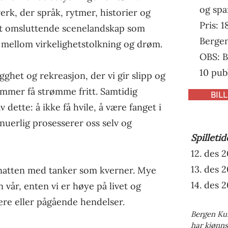
og spa
dverk, der språk, rytmer, historier og
Pris: 
t omsluttende scenelandskap som
Bergen
 mellom virkelighetstolkning og drøm.
OBS: B
10 pub
gghet og rekreasjon, der vi gir slipp og
mmer få strømme fritt. Samtidig
BIL
 dette: å ikke få hvile, å være fanget i
inuerlig prosesserer oss selv og
Spilletid
12. des 2
13. des 2
natten med tanker som kverner. Mye
14. des 2
vår, enten vi er høye på livet og
gere eller pågående hendelser.
Bergen Kun
har kjønns