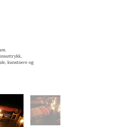
ram.
nnsuttrykk,
nale, kunstnere og