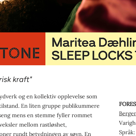
isk kraft"
lydverk og en kollektiv opplevelse som
FORES
tilstand. En liten gruppe publikummere
Bergen
sin seng mens en stemme fyller rommet
Varigh
veksler mellom rastløshet,
Språk:
oner rundt betydningen av søvn. En