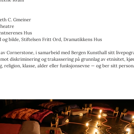
beth C. Gmeiner
Theatre
unstnerenes Hus
d og bilde, Stiftelsen Fritt Ord, Dramatikkens Hus
n av Cornerstone, i samarbeid med Bergen Kunsthall sitt livepog
mot diskriminering og trakassering på grunnlag av etnisitet, kjø
g, religion, klasse, alder eller funksjonsevne — og ber sitt perso