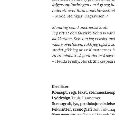
følger oppfordringen om å gi seg he
råderett over fordi underbevissthet
– Mode Steinkjer, Dagsavisen ↗
Slumring som kunstnerisk kraft
Jeg vet at den faktiske tiden vi var 
klokketime. Selv om jeg vekslet mel
våkne overflaten, rakk jeg også å
stedet gikk jeg ut av Kunstnernes h
Herreminhatt så godt det er å
sove
– Hedda Fredly, Norsk Shakespeare
Kreditter
Konsept, regi, tekst, stemmeskuesp
Lyddesign
Truls Hannemyr
Scenografi, lys, produksjonsledels
Rekvisitter, scenografi
Soh Tokuna
Ytre ører
Arturo Tovar, Hannah W