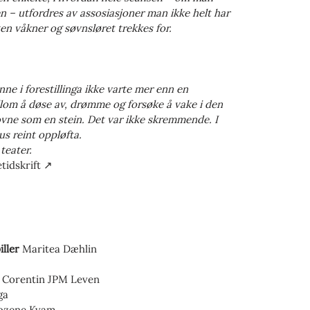
n – utfordres av assosiasjoner man ikke helt har
en våkner og søvnsløret trekkes for.
inne i forestillinga ikke varte mer enn en
lom å døse av, drømme og forsøke å vake i den
 sovne som en stein. Det var ikke skremmende. I
us reint oppløfta.
teater.
tidskrift ↗
iller
Maritea Dæhlin
e
Corentin JPM Leven
ga
ozene Kvam