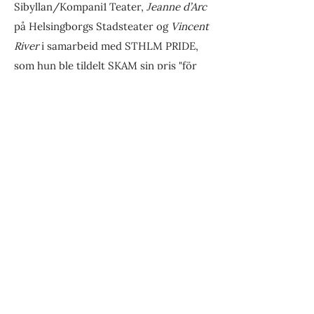
Sibyllan/Kompani1 Teater,
Jeanne d’Arc
på Helsingborgs Stadsteater og
Vincent
River
i samarbeid med STHLM PRIDE,
som hun ble tildelt SKAM sin pris "för
stor konst".