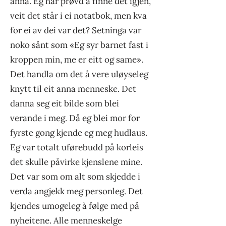
anna. Eg har prøvd å finne det igjen,
veit det står i ei notatbok, men kva
for ei av dei var det? Setninga var
noko sånt som «Eg syr barnet fast i
kroppen min, me er eitt og same».
Det handla om det å vere uløyseleg
knytt til eit anna menneske. Det
danna seg eit bilde som blei
verande i meg. Då eg blei mor for
fyrste gong kjende eg meg hudlaus.
Eg var totalt uførebudd på korleis
det skulle påvirke kjenslene mine.
Det var som om alt som skjedde i
verda angjekk meg personleg. Det
kjendes umogeleg å følge med på
nyheitene. Alle menneskelge